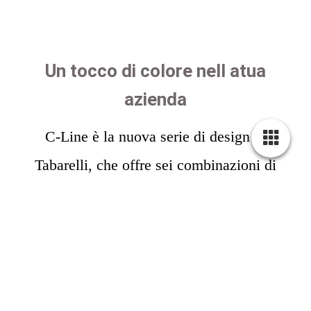
Un tocco di colore nell atua
azienda
C-Line è la nuova serie di design di
Tabarelli, che offre sei combinazioni di
colori di serie.
Il sottocarro rimane grigio,
mentre il colore del carrello superiore si basa
sulla linea delle scritte a contrasto. Le
combinazioni possibili soddisfano tutti i
gusti, da toni semplici a colori audaci.