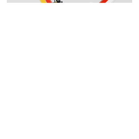
Strast proizvedeno u It
al
iji