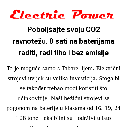
Poboljšajte svoju CO2
ravn
otežu.
8 sati na baterijama
raditi, radi tiho i bez emisije
To je moguće samo s Tabarellijem. Električni
strojevi uvijek su velika investicija. Stoga bi
se također trebao moći koristiti što
učinkovitije. Naši bežični strojevi sa
pogonom na baterije u klasama od 16, 19, 24
i 28 tone fleksibilni su i o
drž
ivi u isto