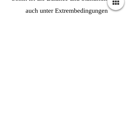
auch unter Extrembedingungen
gewährleistet. Der Energieverbrauch ist
dadurch deutlich reduziert, da kein
zusätzliches Gewicht auf den Maschinen
lastet, dass im Betrieb mitbewegt werden
muss.
Unser Engineering Team hat
wieder mal einen technischen